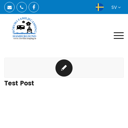
SV
www.rorvikscamping.se
Test Post