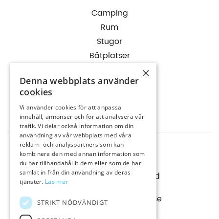
Camping
Rum
Stugor
Båtplatser
Aktiviteter
×
Denna webbplats använder
Information
cookies
Bokning
Vi använder cookies för att anpassa
Kontakt
innehåll, annonser och för att analysera vår
trafik. Vi delar också information om din
användning av vår webbplats med våra
reklam- och analyspartners som kan
Rörviks Camping
kombinera den med annan information som
Rörviksvägen 15
du har tillhandahållit dem eller som de har
samlat in från din användning av deras
457 47 Hamburgsund
tjänster.
Läs mer
info@rorvikscamping.se
STRIKT NÖDVÄNDIGT