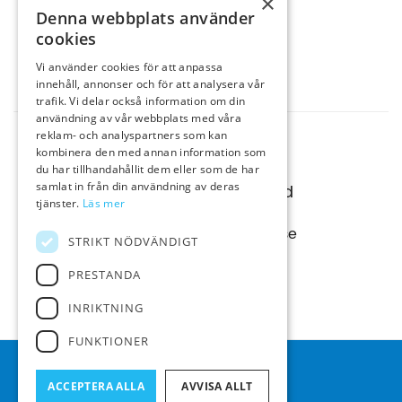
×
Denna webbplats använder
Information
cookies
Bokning
Vi använder cookies för att anpassa
Kontakt
innehåll, annonser och för att analysera vår
trafik. Vi delar också information om din
användning av vår webbplats med våra
reklam- och analyspartners som kan
Rörviks Camping
kombinera den med annan information som
Rörviksvägen 15
du har tillhandahållit dem eller som de har
samlat in från din användning av deras
457 47 Hamburgsund
tjänster.
Läs mer
info@rorvikscamping.se
STRIKT NÖDVÄNDIGT
PRESTANDA
+46 525 33573
INRIKTNING
FUNKTIONER
© Rörviks camping
Administration
ACCEPTERA ALLA
AVVISA ALLT