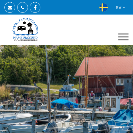
SV
www.rorvikscamping.se