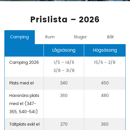
Prislista – 2026
Camping
Rum
Stugor
Båt
Lågsäsong
Högsäsong
Camping 2026
1/5 – 14/6
15/6 – 2/8
3/8 – 31/8
Plats med el
340
450
Havsnära plats
360
480
med el (347-
355, 540-541)
Tältplats exkl el
270
360